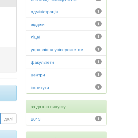
адміністрація
1
відділи
1
ліцеї
1
управління університетом
1
факультети
1
центри
1
інститути
1
за датою випуску
далі
2013
1