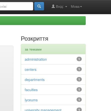
Вхід:
Мова
Розкриття
за темами
administration
1
centers
1
departments
1
faculties
1
lyceums
1
university management
1