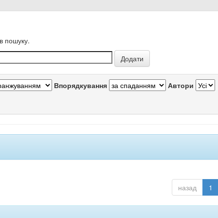
в пошуку.
Впорядкування
Автори
назад
1