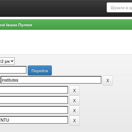
ені Івана Пулюя