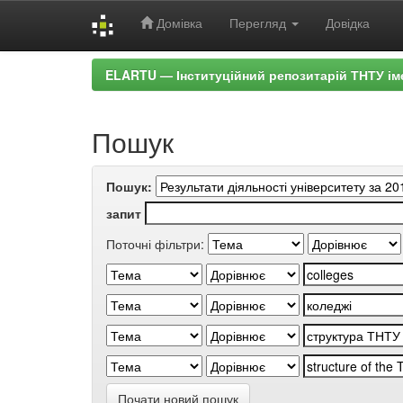
Домівка
Перегляд
Довідка
Skip
ELARTU — Інституційний репозитарій ТНТУ ім
navigation
Пошук
Пошук:
запит
Поточні фільтри:
Почати новий пошук