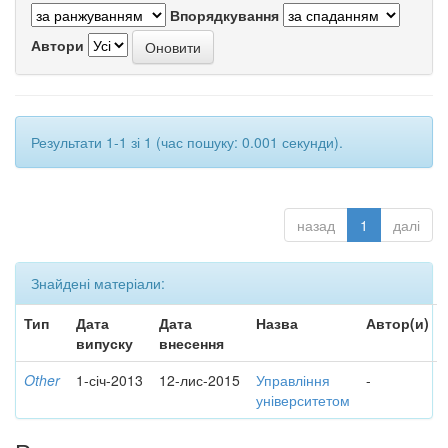
Впорядкування
Автори
Результати 1-1 зі 1 (час пошуку: 0.001 секунди).
назад
1
далі
Знайдені матеріали:
Тип
Дата
Дата
Назва
Автор(и)
випуску
внесення
Other
1-січ-2013
12-лис-2015
Управління
-
університетом