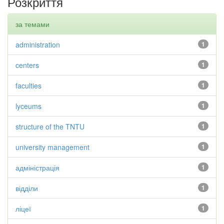
Розкриття
за темами
administration
1
centers
1
faculties
1
lyceums
1
structure of the TNTU
1
university management
1
адміністрація
1
відділи
1
ліцеї
1