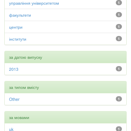
управління університетом
1
факультети
1
центри
1
інститути
1
за датою випуску
2013
1
за типом вмісту
Other
1
за мовами
uk
1