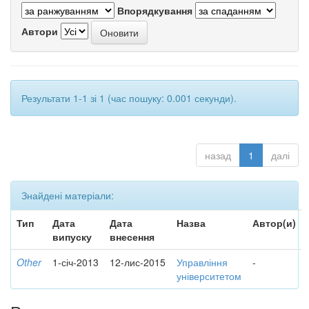
Впорядкування
Автори
Результати 1-1 зі 1 (час пошуку: 0.001 секунди).
назад
1
далі
Знайдені матеріали:
Тип
Дата
Дата
Назва
Автор(и)
випуску
внесення
Other
1-січ-2013
12-лис-2015
Управління
-
університетом