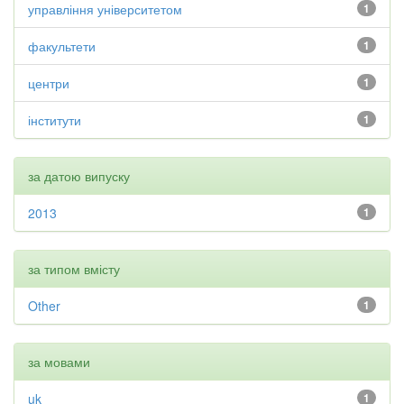
управління університетом
1
факультети
1
центри
1
інститути
1
за датою випуску
2013
1
за типом вмісту
Other
1
за мовами
uk
1