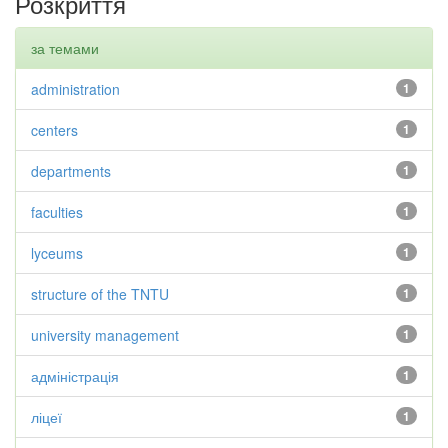
Розкриття
за темами
administration
1
centers
1
departments
1
faculties
1
lyceums
1
structure of the TNTU
1
university management
1
адміністрація
1
ліцеї
1