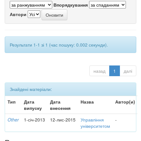
Впорядкування
Автори
Результати 1-1 зі 1 (час пошуку: 0.002 секунди).
назад
1
далі
Знайдені матеріали:
Тип
Дата
Дата
Назва
Автор(и)
випуску
внесення
Other
1-січ-2013
12-лис-2015
Управління
-
університетом