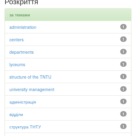
Розкриття
за темами
administration
1
centers
1
departments
1
lyceums
1
structure of the TNTU
1
university management
1
адміністрація
1
відділи
1
структура ТНТУ
1