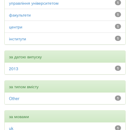
управління університетом
1
факультети
1
центри
1
інститути
1
за датою випуску
2013
1
за типом вмісту
Other
1
за мовами
uk
1