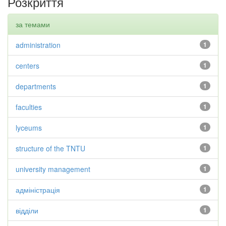
Розкриття
за темами
administration
1
centers
1
departments
1
faculties
1
lyceums
1
structure of the TNTU
1
university management
1
адміністрація
1
відділи
1