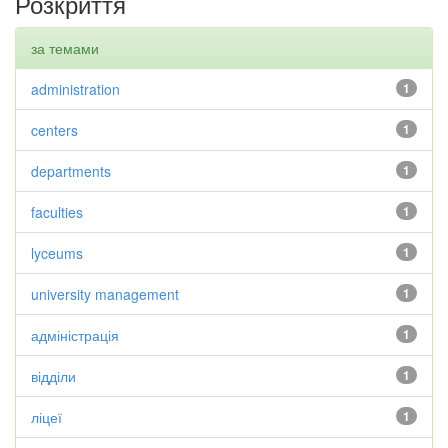
Розкриття
за темами
administration
1
centers
1
departments
1
faculties
1
lyceums
1
university management
1
адміністрація
1
відділи
1
ліцеї
1