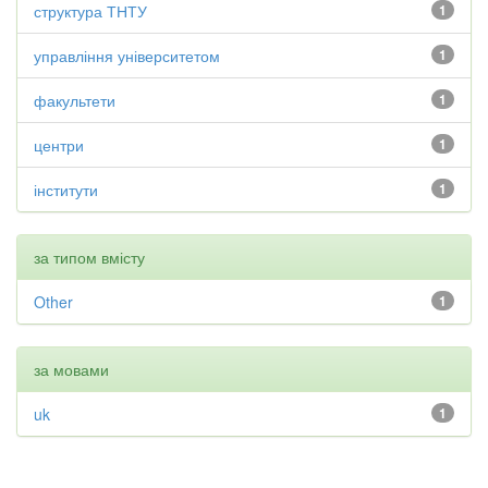
структура ТНТУ
1
управління університетом
1
факультети
1
центри
1
інститути
1
за типом вмісту
Other
1
за мовами
uk
1