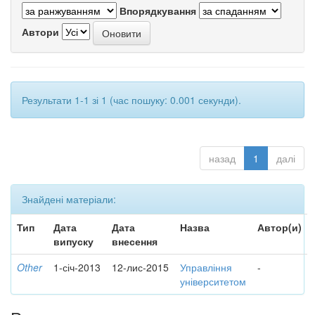
Впорядкування
Автори
Результати 1-1 зі 1 (час пошуку: 0.001 секунди).
назад
1
далі
Знайдені матеріали:
Тип
Дата
Дата
Назва
Автор(и)
випуску
внесення
Other
1-січ-2013
12-лис-2015
Управління
-
університетом