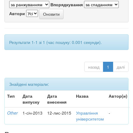
Впорядкування
Автори
Результати 1-1 зі 1 (час пошуку: 0.001 секунди).
назад
1
далі
Знайдені матеріали:
Тип
Дата
Дата
Назва
Автор(и)
випуску
внесення
Other
1-січ-2013
12-лис-2015
Управління
-
університетом