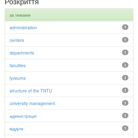
Розкриття
за темами
administration
1
centers
1
departments
1
faculties
1
lyceums
1
structure of the TNTU
1
university management
1
адміністрація
1
відділи
1