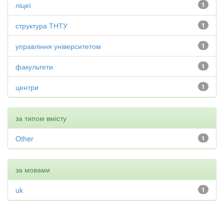
ліцеї
1
структура ТНТУ
1
управління університетом
1
факультети
1
центри
1
за типом вмісту
Other
1
за мовами
uk
1