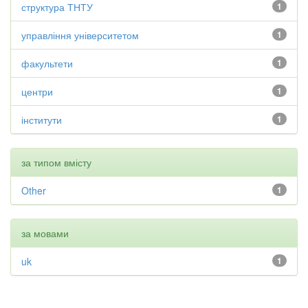
структура ТНТУ
1
управління університетом
1
факультети
1
центри
1
інститути
1
за типом вмісту
Other
1
за мовами
uk
1