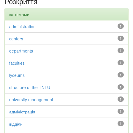
Розкриття
за темами
administration
1
centers
1
departments
1
faculties
1
lyceums
1
structure of the TNTU
1
university management
1
адміністрація
1
відділи
1