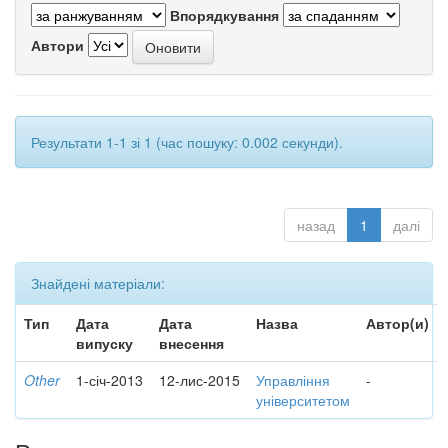
Впорядкування
Автори
Результати 1-1 зі 1 (час пошуку: 0.002 секунди).
назад
1
далі
Знайдені матеріали:
Тип
Дата
Дата
Назва
Автор(и)
випуску
внесення
Other
1-січ-2013
12-лис-2015
Управління
-
університетом