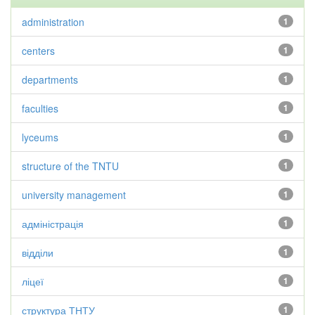
administration
1
centers
1
departments
1
faculties
1
lyceums
1
structure of the TNTU
1
university management
1
адміністрація
1
відділи
1
ліцеї
1
структура ТНТУ
1