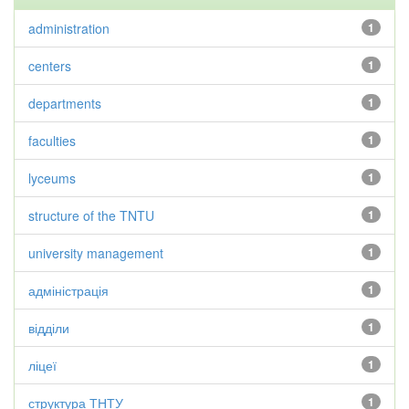
administration
1
centers
1
departments
1
faculties
1
lyceums
1
structure of the TNTU
1
university management
1
адміністрація
1
відділи
1
ліцеї
1
структура ТНТУ
1