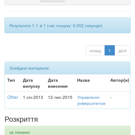
Результати 1-1 зі 1 (час пошуку: 0.002 секунди).
назад
1
далі
Знайдені матеріали:
Тип
Дата
Дата
Назва
Автор(и)
випуску
внесення
Other
1-січ-2013
12-лис-2015
Управління
-
університетом
Розкриття
за темами