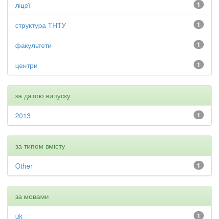
ліцеї
1
структура ТНТУ
1
факультети
1
центри
1
за датою випуску
2013
1
за типом вмісту
Other
1
за мовами
uk
1