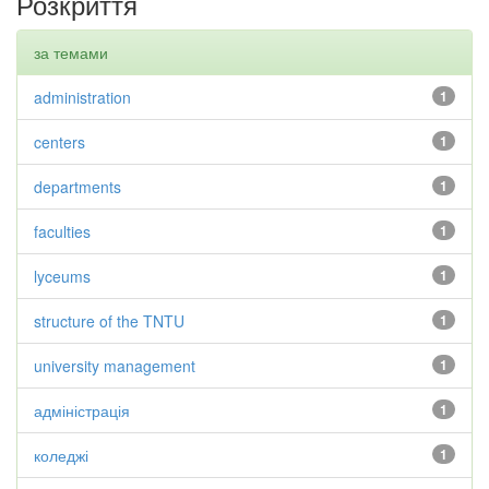
Розкриття
за темами
administration
1
centers
1
departments
1
faculties
1
lyceums
1
structure of the TNTU
1
university management
1
адміністрація
1
коледжі
1