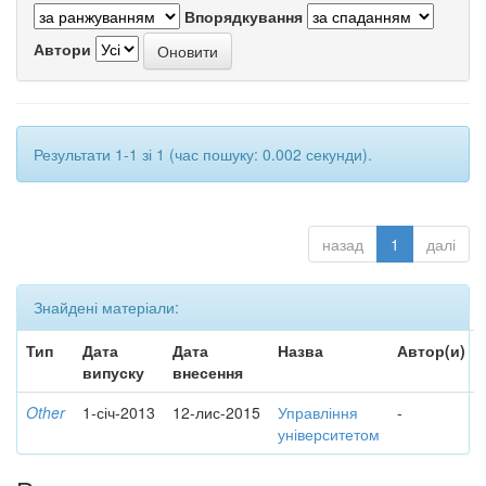
Впорядкування
Автори
Результати 1-1 зі 1 (час пошуку: 0.002 секунди).
назад
1
далі
Знайдені матеріали:
Тип
Дата
Дата
Назва
Автор(и)
випуску
внесення
Other
1-січ-2013
12-лис-2015
Управління
-
університетом