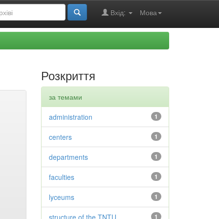
Вхід:
Мова
Розкриття
за темами
administration
1
centers
1
departments
1
faculties
1
lyceums
1
structure of the TNTU
1