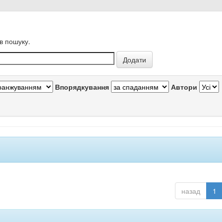
в пошуку.
Впорядкування
Автори
назад
1