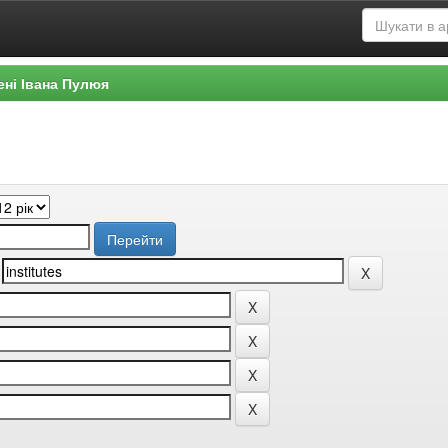
ені Івана Пулюя