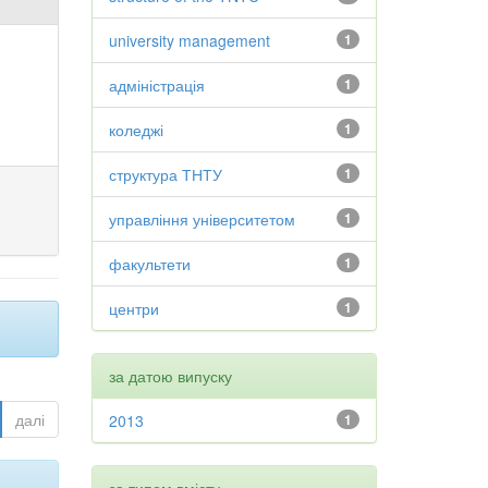
university management
1
адміністрація
1
коледжі
1
структура ТНТУ
1
управління університетом
1
факультети
1
центри
1
за датою випуску
далі
2013
1