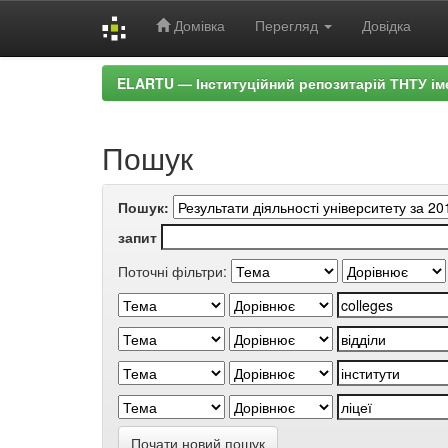
Домівка
Перегляд
Довідка
Skip
ELARTU — Інституційний репозитарій ТНТУ ім
navigation
Пошук
Пошук:
запит
Поточні фільтри:
Почати новий пошук