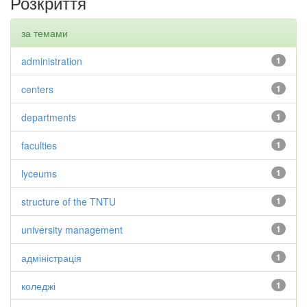
Розкриття
за темами
administration
1
centers
1
departments
1
faculties
1
lyceums
1
structure of the TNTU
1
university management
1
адміністрація
1
коледжі
1