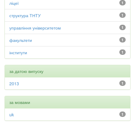
ліцеї
1
структура ТНТУ
1
управління університетом
1
факультети
1
інститути
1
за датою випуску
2013
1
за мовами
uk
1