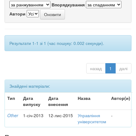
Впорядкування
Автори
Результати 1-1 зі 1 (час пошуку: 0.002 секунди).
назад
1
далі
Знайдені матеріали:
Тип
Дата
Дата
Назва
Автор(и)
випуску
внесення
Other
1-січ-2013
12-лис-2015
Управління
-
університетом