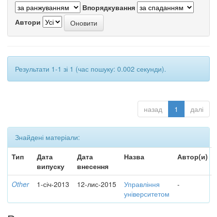
Впорядкування
Автори
Результати 1-1 зі 1 (час пошуку: 0.002 секунди).
назад
1
далі
Знайдені матеріали:
Тип
Дата
Дата
Назва
Автор(и)
випуску
внесення
Other
1-січ-2013
12-лис-2015
Управління
-
університетом