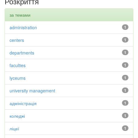
Розкриття
за темами
administration
1
centers
1
departments
1
faculties
1
lyceums
1
university management
1
адміністрація
1
коледжі
1
ліцеї
1