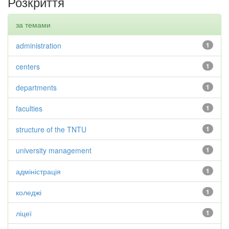
Розкриття
за темами
administration
1
centers
1
departments
1
faculties
1
structure of the TNTU
1
university management
1
адміністрація
1
коледжі
1
ліцеї
1