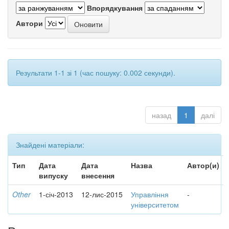
Впорядкування
Автори
Результати 1-1 зі 1 (час пошуку: 0.002 секунди).
назад
1
далі
Знайдені матеріали:
Тип
Дата
Дата
Назва
Автор(и)
випуску
внесення
Other
1-січ-2013
12-лис-2015
Управління
-
університетом