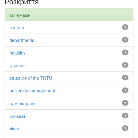
Розкриття
за темами
centers
1
departments
1
faculties
1
lyceums
1
structure of the TNTU
1
university management
1
адміністрація
1
коледжі
1
ліцеї
1