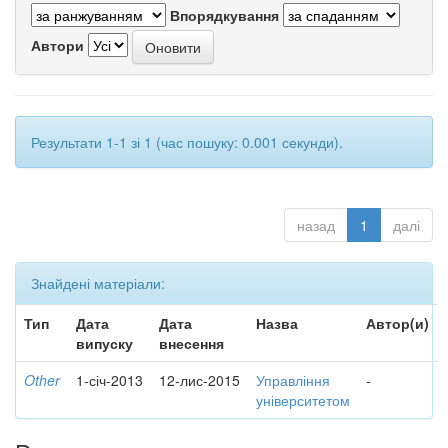
Впорядкування
Автори
Результати 1-1 зі 1 (час пошуку: 0.001 секунди).
назад
1
далі
Знайдені матеріали:
Тип
Дата
Дата
Назва
Автор(и)
випуску
внесення
Other
1-січ-2013
12-лис-2015
Управління
-
університетом