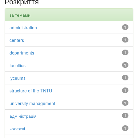
Розкриття
за темами
administration
1
centers
1
departments
1
faculties
1
lyceums
1
structure of the TNTU
1
university management
1
адміністрація
1
коледжі
1