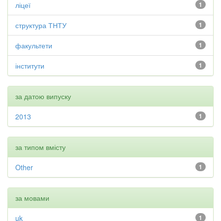
ліцеї
1
структура ТНТУ
1
факультети
1
інститути
1
за датою випуску
2013
1
за типом вмісту
Other
1
за мовами
uk
1