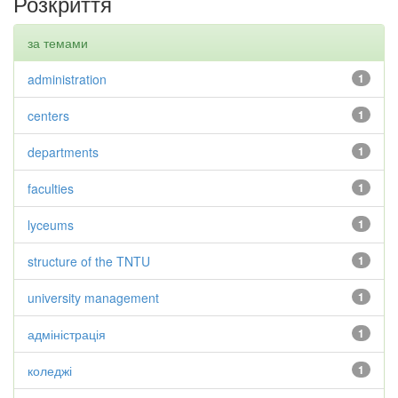
Розкриття
за темами
administration
1
centers
1
departments
1
faculties
1
lyceums
1
structure of the TNTU
1
university management
1
адміністрація
1
коледжі
1