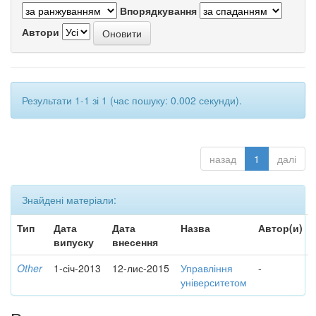
Впорядкування
Автори
Результати 1-1 зі 1 (час пошуку: 0.002 секунди).
назад
1
далі
Знайдені матеріали:
Тип
Дата
Дата
Назва
Автор(и)
випуску
внесення
Other
1-січ-2013
12-лис-2015
Управління
-
університетом