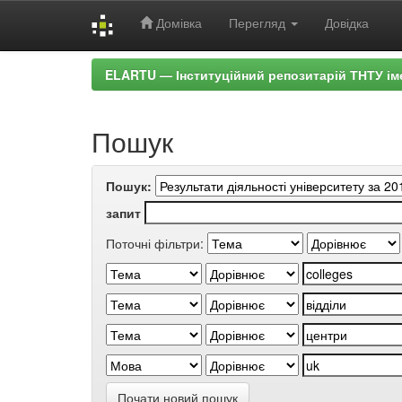
Домівка
Перегляд
Довідка
Skip
ELARTU — Інституційний репозитарій ТНТУ ім
navigation
Пошук
Пошук:
запит
Поточні фільтри:
Почати новий пошук