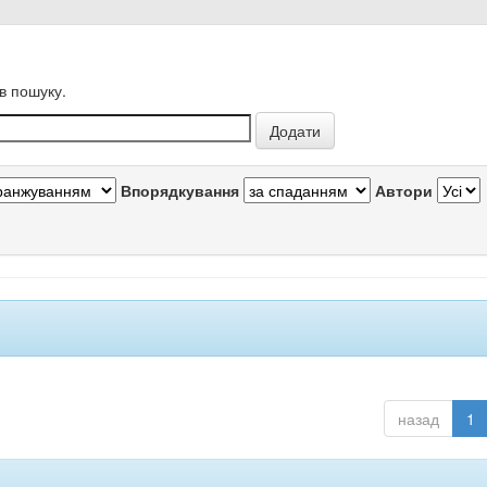
в пошуку.
Впорядкування
Автори
назад
1