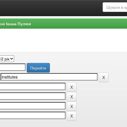
ені Івана Пулюя