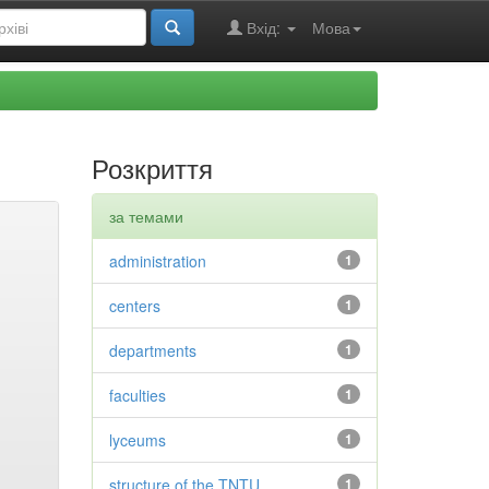
Вхід:
Мова
Розкриття
за темами
administration
1
centers
1
departments
1
faculties
1
lyceums
1
structure of the TNTU
1