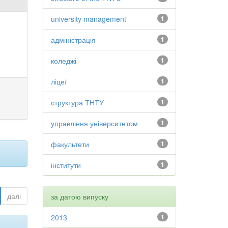
university management
1
адміністрація
1
коледжі
1
ліцеї
1
структура ТНТУ
1
управління університетом
1
факультети
1
інститути
1
далі
за датою випуску
2013
1