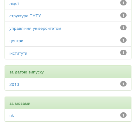
ліцеї
1
структура ТНТУ
1
управління університетом
1
центри
1
інститути
1
за датою випуску
2013
1
за мовами
uk
1