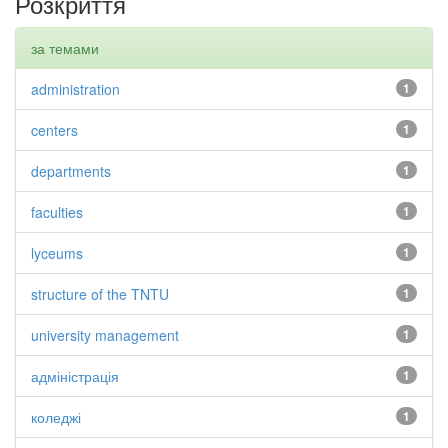
Розкриття
за темами
administration
1
centers
1
departments
1
faculties
1
lyceums
1
structure of the TNTU
1
university management
1
адміністрація
1
коледжі
1