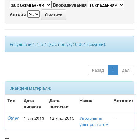
Впорядкування
Автори
Результати 1-1 зі 1 (час пошуку: 0.001 секунди).
назад
1
далі
Знайдені матеріали:
Тип
Дата
Дата
Назва
Автор(и)
випуску
внесення
Other
1-січ-2013
12-лис-2015
Управління
-
університетом