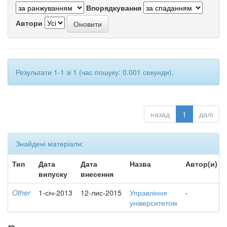
Впорядкування
Автори
Результати 1-1 зі 1 (час пошуку: 0.001 секунди).
назад
1
далі
Знайдені матеріали:
Тип
Дата
Дата
Назва
Автор(и)
випуску
внесення
Other
1-січ-2013
12-лис-2015
Управління
-
університетом