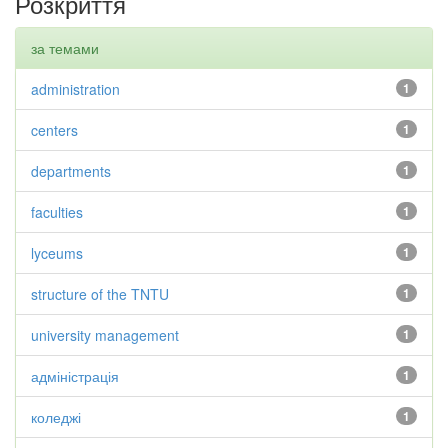
Розкриття
за темами
administration
1
centers
1
departments
1
faculties
1
lyceums
1
structure of the TNTU
1
university management
1
адміністрація
1
коледжі
1