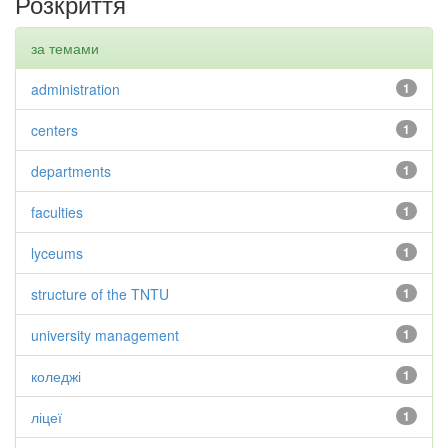
Розкриття
за темами
administration
1
centers
1
departments
1
faculties
1
lyceums
1
structure of the TNTU
1
university management
1
коледжі
1
ліцеї
1