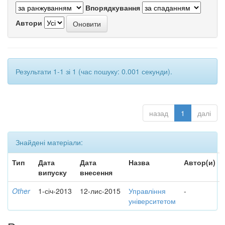
Впорядкування
Автори
Результати 1-1 зі 1 (час пошуку: 0.001 секунди).
назад
1
далі
Знайдені матеріали:
Тип
Дата
Дата
Назва
Автор(и)
випуску
внесення
Other
1-січ-2013
12-лис-2015
Управління
-
університетом