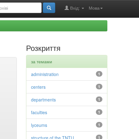
Вхід:
Мова
Розкриття
за темами
administration
1
centers
1
departments
1
faculties
1
lyceums
1
structure of the TNTU
1