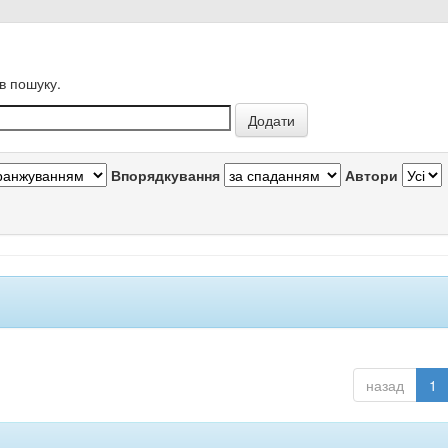
в пошуку.
Впорядкування
Автори
назад
1