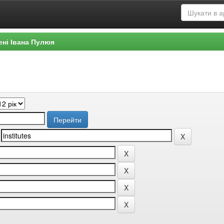
ені Івана Пулюя