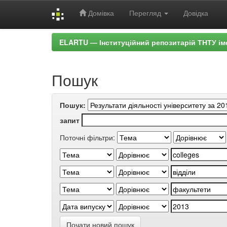
Домівка
Перегляд
Довідка
Skip
ELARTU — Інституційний репозитарій ТНТУ ім
navigation
Пошук
Пошук:
запит
Поточні фільтри:
Почати новий пошук