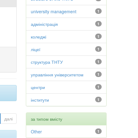
university management
1
адміністрація
1
коледжі
1
ліцеї
1
структура ТНТУ
1
управління університетом
1
центри
1
інститути
1
далі
за типом вмісту
Other
1