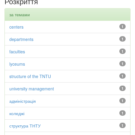
Розкриття
за темами
centers
1
departments
1
faculties
1
lyceums
1
structure of the TNTU
1
university management
1
адміністрація
1
коледжі
1
структура ТНТУ
1