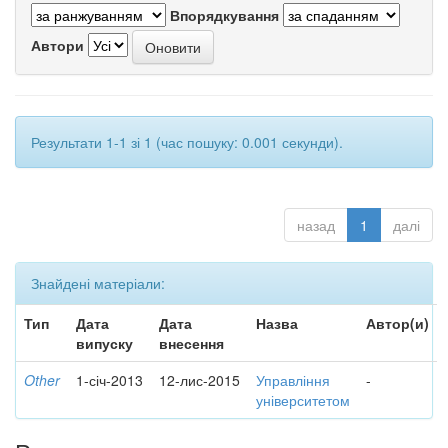
Впорядкування
Автори
Результати 1-1 зі 1 (час пошуку: 0.001 секунди).
назад
1
далі
Знайдені матеріали:
Тип
Дата
Дата
Назва
Автор(и)
випуску
внесення
Other
1-січ-2013
12-лис-2015
Управління
-
університетом