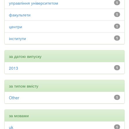
управління університетом
1
факультети
1
центри
1
інститути
1
за датою випуску
2013
1
за типом вмісту
Other
1
за мовами
uk
1