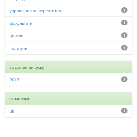
управління університетом
1
факультети
1
центри
1
інститути
1
за датою випуску
2013
1
за мовами
uk
1