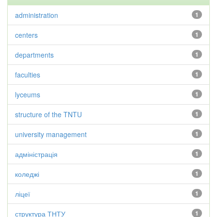
administration
1
centers
1
departments
1
faculties
1
lyceums
1
structure of the TNTU
1
university management
1
адміністрація
1
коледжі
1
ліцеї
1
структура ТНТУ
1