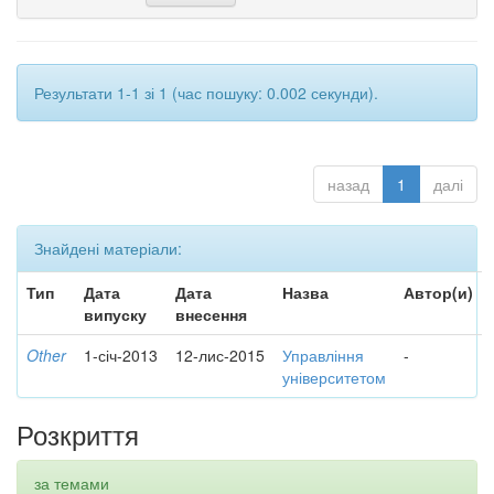
Результати 1-1 зі 1 (час пошуку: 0.002 секунди).
назад
1
далі
Знайдені матеріали:
Тип
Дата
Дата
Назва
Автор(и)
випуску
внесення
Other
1-січ-2013
12-лис-2015
Управління
-
університетом
Розкриття
за темами