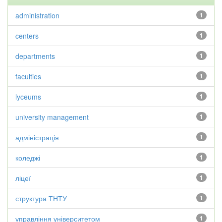
administration
1
centers
1
departments
1
faculties
1
lyceums
1
university management
1
адміністрація
1
коледжі
1
ліцеї
1
структура ТНТУ
1
управління університетом
1