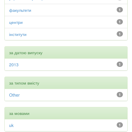
факультети
1
центри
1
інститути
1
за датою випуску
2013
1
за типом вмісту
Other
1
за мовами
uk
1