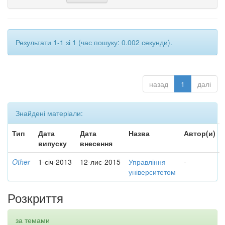
Результати 1-1 зі 1 (час пошуку: 0.002 секунди).
назад
1
далі
Знайдені матеріали:
Тип
Дата
Дата
Назва
Автор(и)
випуску
внесення
Other
1-січ-2013
12-лис-2015
Управління
-
університетом
Розкриття
за темами