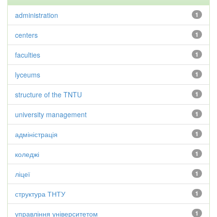
administration
1
centers
1
faculties
1
lyceums
1
structure of the TNTU
1
university management
1
адміністрація
1
коледжі
1
ліцеї
1
структура ТНТУ
1
управління університетом
1