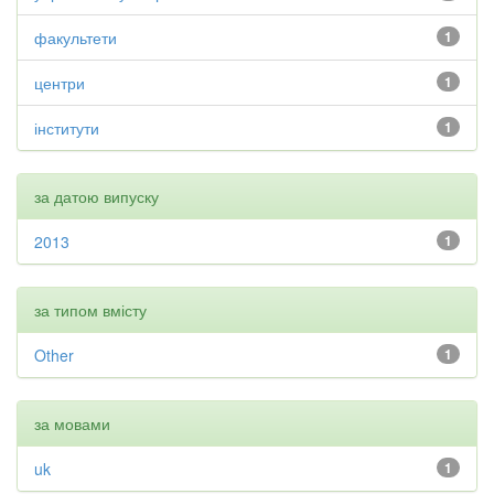
факультети
1
центри
1
інститути
1
за датою випуску
2013
1
за типом вмісту
Other
1
за мовами
uk
1