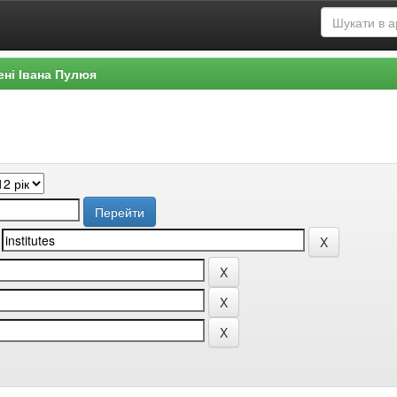
ені Івана Пулюя