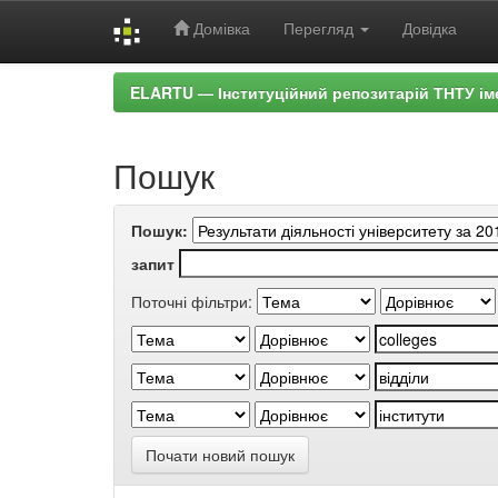
Домівка
Перегляд
Довідка
Skip
ELARTU — Інституційний репозитарій ТНТУ ім
navigation
Пошук
Пошук:
запит
Поточні фільтри:
Почати новий пошук