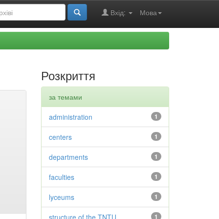
Вхід:
Мова
Розкриття
за темами
administration
1
centers
1
departments
1
faculties
1
lyceums
1
structure of the TNTU
1