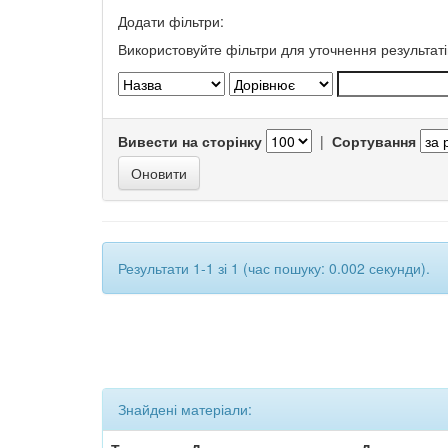
Додати фільтри:
Використовуйте фільтри для уточнення результаті
Вивести на сторінку
|
Сортування
Результати 1-1 зі 1 (час пошуку: 0.002 секунди).
Знайдені матеріали: