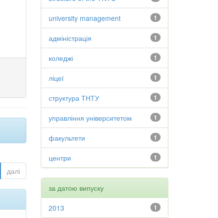
university management
1
адміністрація
1
коледжі
1
ліцеї
1
структура ТНТУ
1
управління університетом
1
факультети
1
центри
1
далі
за датою випуску
2013
1