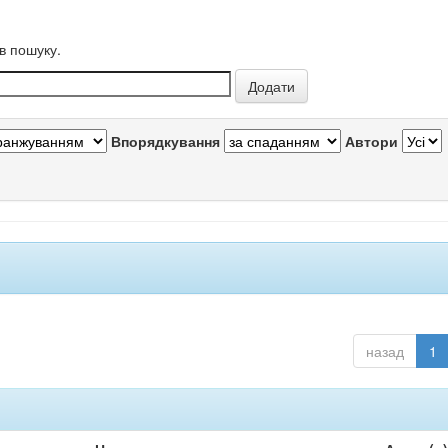
в пошуку.
Впорядкування
Автори
назад
1