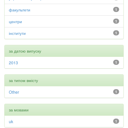
факультети
1
центри
1
інститути
1
за датою випуску
2013
1
за типом вмісту
Other
1
за мовами
uk
1