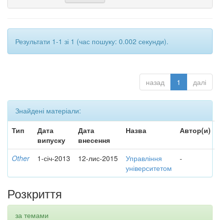
Результати 1-1 зі 1 (час пошуку: 0.002 секунди).
назад
1
далі
Знайдені матеріали:
Тип
Дата
Дата
Назва
Автор(и)
випуску
внесення
Other
1-січ-2013
12-лис-2015
Управління
-
університетом
Розкриття
за темами