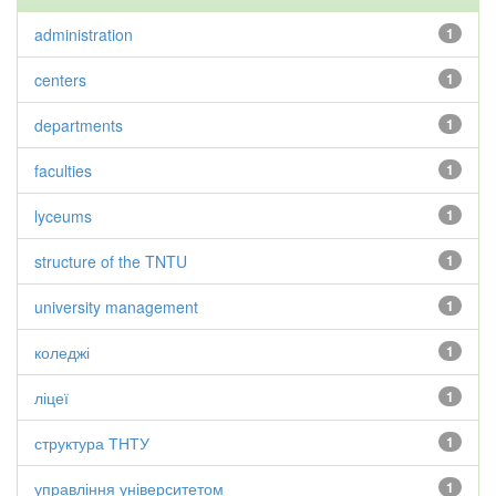
administration
1
centers
1
departments
1
faculties
1
lyceums
1
structure of the TNTU
1
university management
1
коледжі
1
ліцеї
1
структура ТНТУ
1
управління університетом
1