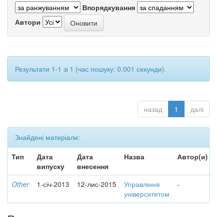
Впорядкування
Автори
Результати 1-1 зі 1 (час пошуку: 0.001 секунди).
назад
1
далі
Знайдені матеріали:
Тип
Дата
Дата
Назва
Автор(и)
випуску
внесення
Other
1-січ-2013
12-лис-2015
Управління
-
університетом