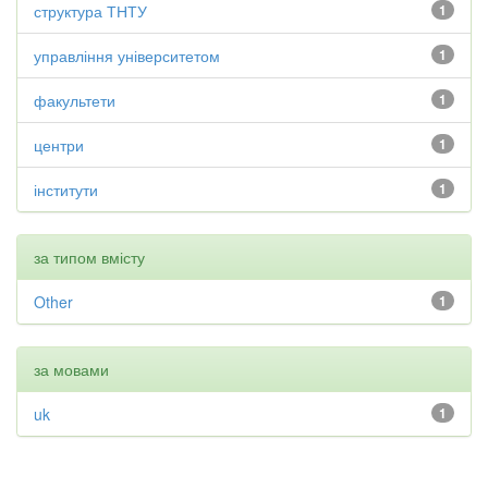
структура ТНТУ
1
управління університетом
1
факультети
1
центри
1
інститути
1
за типом вмісту
Other
1
за мовами
uk
1