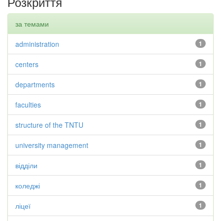
Розкриття
за темами
administration
1
centers
1
departments
1
faculties
1
structure of the TNTU
1
university management
1
відділи
1
коледжі
1
ліцеї
1