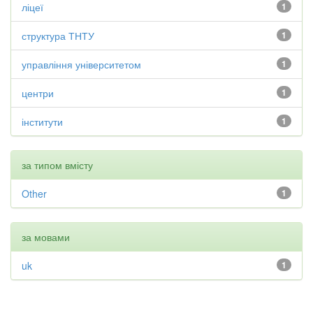
ліцеї
1
структура ТНТУ
1
управління університетом
1
центри
1
інститути
1
за типом вмісту
Other
1
за мовами
uk
1