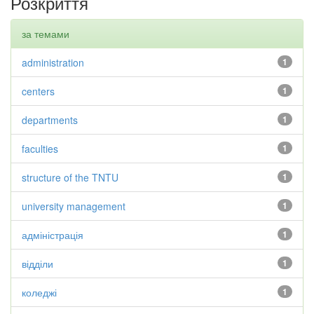
Розкриття
за темами
administration
1
centers
1
departments
1
faculties
1
structure of the TNTU
1
university management
1
адміністрація
1
відділи
1
коледжі
1