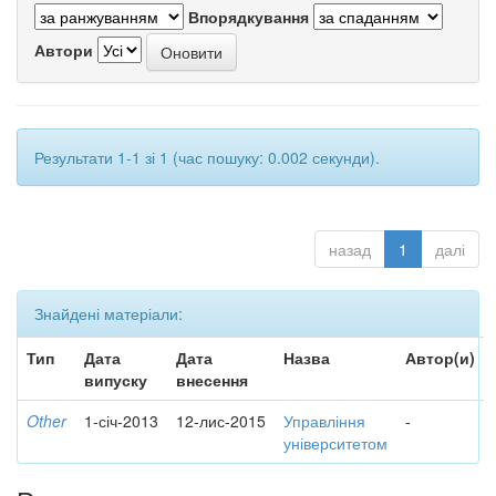
Впорядкування
Автори
Результати 1-1 зі 1 (час пошуку: 0.002 секунди).
назад
1
далі
Знайдені матеріали:
Тип
Дата
Дата
Назва
Автор(и)
випуску
внесення
Other
1-січ-2013
12-лис-2015
Управління
-
університетом