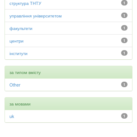
структура ТНТУ
1
управління університетом
1
факультети
1
центри
1
інститути
1
за типом вмісту
Other
1
за мовами
uk
1