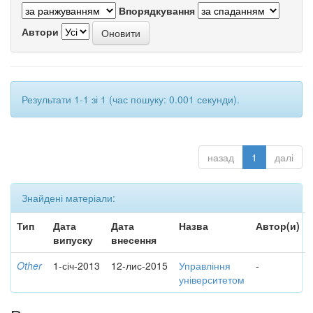
Впорядкування
Автори
Результати 1-1 зі 1 (час пошуку: 0.001 секунди).
назад
1
далі
Знайдені матеріали:
Тип
Дата
Дата
Назва
Автор(и)
випуску
внесення
Other
1-січ-2013
12-лис-2015
Управління
-
університетом