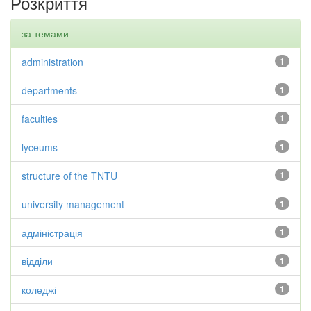
Розкриття
за темами
administration
1
departments
1
faculties
1
lyceums
1
structure of the TNTU
1
university management
1
адміністрація
1
відділи
1
коледжі
1