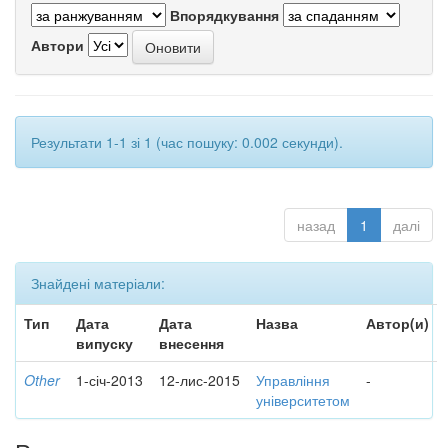
Впорядкування
Автори
Результати 1-1 зі 1 (час пошуку: 0.002 секунди).
назад
1
далі
Знайдені матеріали:
Тип
Дата
Дата
Назва
Автор(и)
випуску
внесення
Other
1-січ-2013
12-лис-2015
Управління
-
університетом