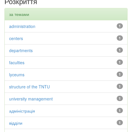
Розкриття
за темами
administration
1
centers
1
departments
1
faculties
1
lyceums
1
structure of the TNTU
1
university management
1
адміністрація
1
відділи
1