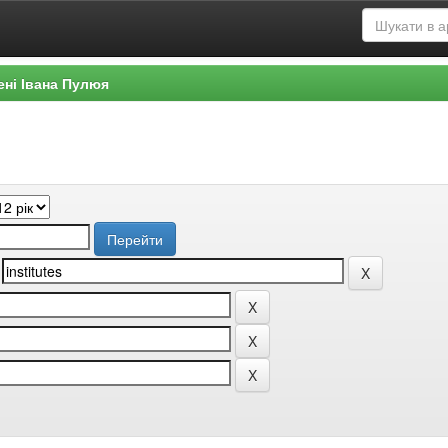
ені Івана Пулюя