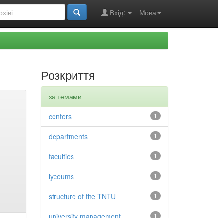
Вхід:
Мова
Розкриття
за темами
centers
1
departments
1
faculties
1
lyceums
1
structure of the TNTU
1
university management
1