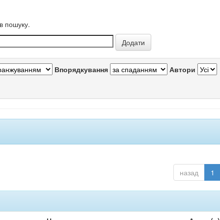
в пошуку.
Впорядкування
Автори
назад
1