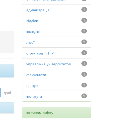
адміністрація
1
відділи
1
коледжі
1
ліцеї
1
структура ТНТУ
1
управління університетом
1
факультети
1
центри
1
далі
інститути
1
за типом вмісту