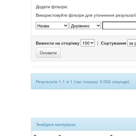
Додати фільтри:
Використовуйте фільтри для уточнення результаті
Вивести на сторінку
|
Сортування
Результати 1-1 зі 1 (час пошуку: 0.002 секунди).
Знайдені матеріали: