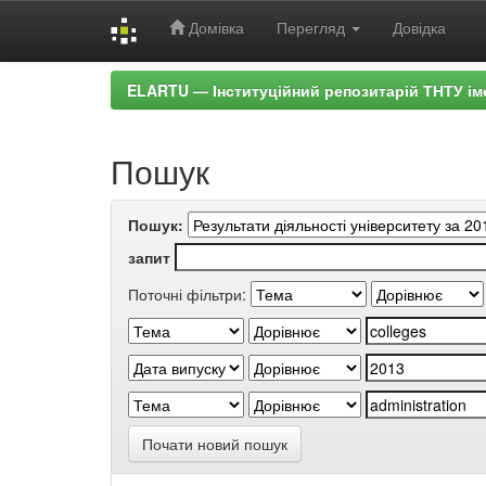
Домівка
Перегляд
Довідка
Skip
ELARTU — Інституційний репозитарій ТНТУ ім
navigation
Пошук
Пошук:
запит
Поточні фільтри:
Почати новий пошук