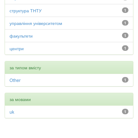
структура ТНТУ
1
управління університетом
1
факультети
1
центри
1
за типом вмісту
Other
1
за мовами
uk
1