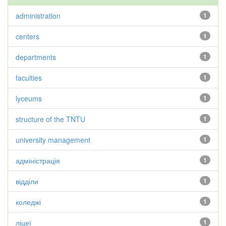
administration
1
centers
1
departments
1
faculties
1
lyceums
1
structure of the TNTU
1
university management
1
адміністрація
1
відділи
1
коледжі
1
ліцеї
1