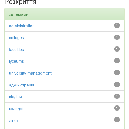
Розкриття
за темами
administration
1
colleges
1
faculties
1
lyceums
1
university management
1
адміністрація
1
відділи
1
коледжі
1
ліцеї
1