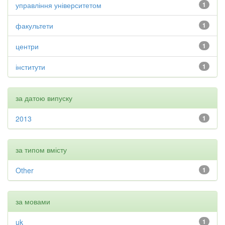
управління університетом
1
факультети
1
центри
1
інститути
1
за датою випуску
2013
1
за типом вмісту
Other
1
за мовами
uk
1