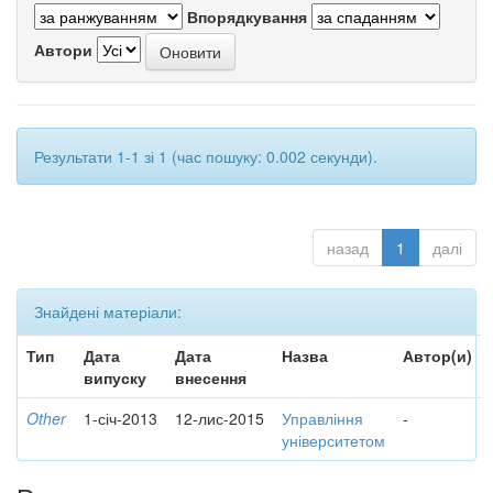
Впорядкування
Автори
Результати 1-1 зі 1 (час пошуку: 0.002 секунди).
назад
1
далі
Знайдені матеріали:
Тип
Дата
Дата
Назва
Автор(и)
випуску
внесення
Other
1-січ-2013
12-лис-2015
Управління
-
університетом