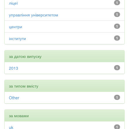
ліцеї
1
управління університетом
1
центри
1
інститути
1
за датою випуску
2013
1
за типом вмісту
Other
1
за мовами
uk
1