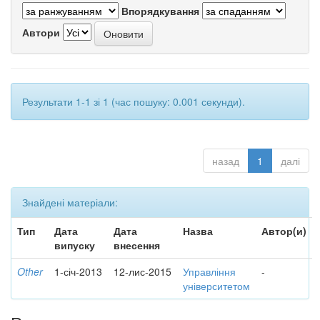
Впорядкування
Автори
Результати 1-1 зі 1 (час пошуку: 0.001 секунди).
назад
1
далі
Знайдені матеріали:
Тип
Дата
Дата
Назва
Автор(и)
випуску
внесення
Other
1-січ-2013
12-лис-2015
Управління
-
університетом