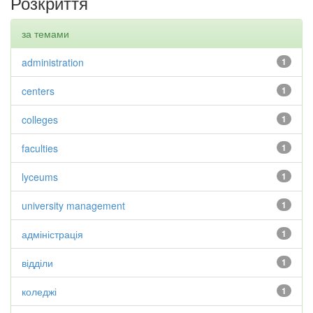
Розкриття
за темами
administration
1
centers
1
colleges
1
faculties
1
lyceums
1
university management
1
адміністрація
1
відділи
1
коледжі
1