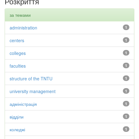
Розкриття
за темами
administration
1
centers
1
colleges
1
faculties
1
structure of the TNTU
1
university management
1
адміністрація
1
відділи
1
коледжі
1