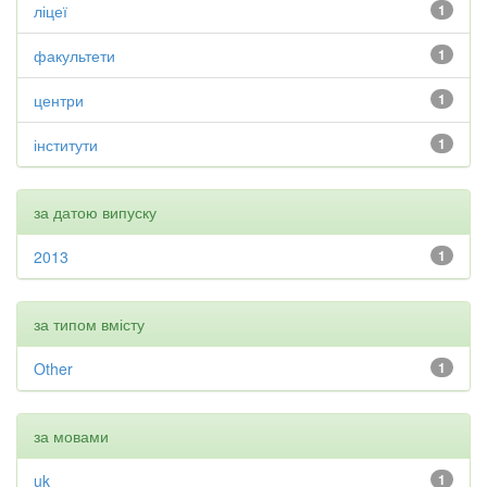
ліцеї
1
факультети
1
центри
1
інститути
1
за датою випуску
2013
1
за типом вмісту
Other
1
за мовами
uk
1