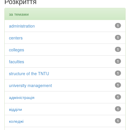
Розкриття
за темами
administration
1
centers
1
colleges
1
faculties
1
structure of the TNTU
1
university management
1
адміністрація
1
відділи
1
коледжі
1