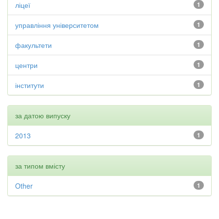
ліцеї
1
управління університетом
1
факультети
1
центри
1
інститути
1
за датою випуску
2013
1
за типом вмісту
Other
1