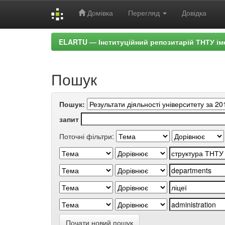
Домівка
Перегляд
Довідка
Skip
ELARTU — Інституційний репозитарій ТНТУ ім
navigation
Пошук
Пошук:
запит
Поточні фільтри:
Почати новий пошук