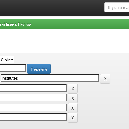
ені Івана Пулюя