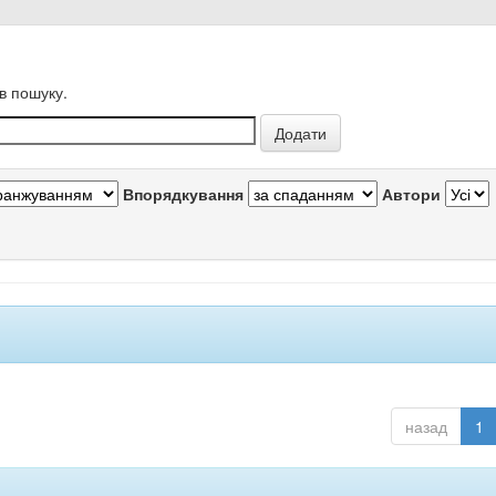
в пошуку.
Впорядкування
Автори
назад
1