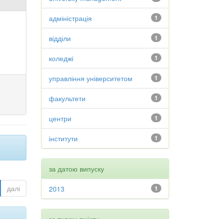
адміністрація
1
відділи
1
коледжі
1
управління університетом
1
факультети
1
центри
1
інститути
1
за датою випуску
далі
2013
1