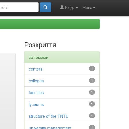
Вхід:
Мова
Розкриття
за темами
centers
1
colleges
1
faculties
1
lyceums
1
structure of the TNTU
1
university management
1