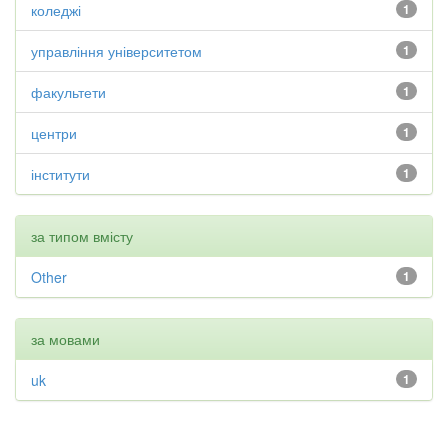
коледжі
1
управління університетом
1
факультети
1
центри
1
інститути
1
за типом вмісту
Other
1
за мовами
uk
1