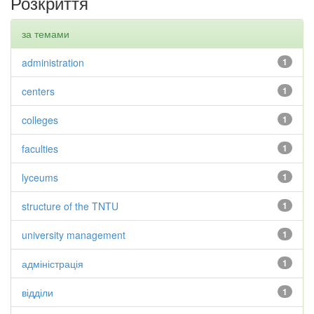
Розкриття
за темами
administration
1
centers
1
colleges
1
faculties
1
lyceums
1
structure of the TNTU
1
university management
1
адміністрація
1
відділи
1