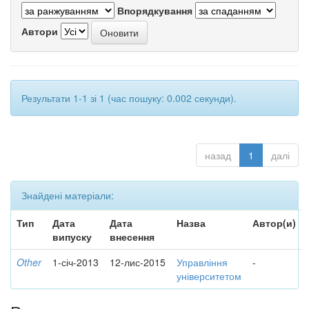
Впорядкування
Автори
Результати 1-1 зі 1 (час пошуку: 0.002 секунди).
назад
1
далі
Знайдені матеріали:
Тип
Дата
Дата
Назва
Автор(и)
випуску
внесення
Other
1-січ-2013
12-лис-2015
Управління
-
університетом