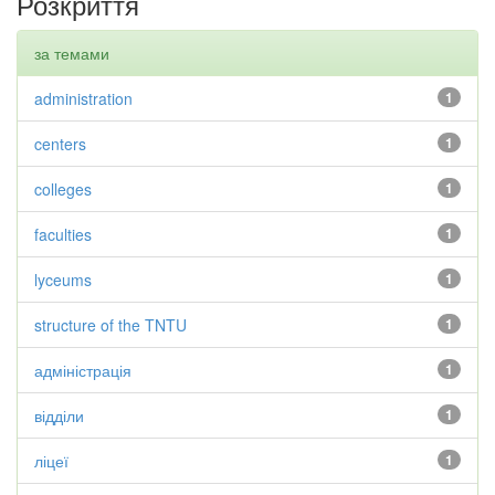
Розкриття
за темами
administration
1
centers
1
colleges
1
faculties
1
lyceums
1
structure of the TNTU
1
адміністрація
1
відділи
1
ліцеї
1