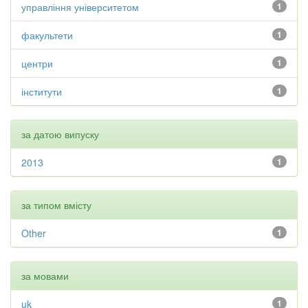
управління університетом
1
факультети
1
центри
1
інститути
1
за датою випуску
2013
1
за типом вмісту
Other
1
за мовами
uk
1