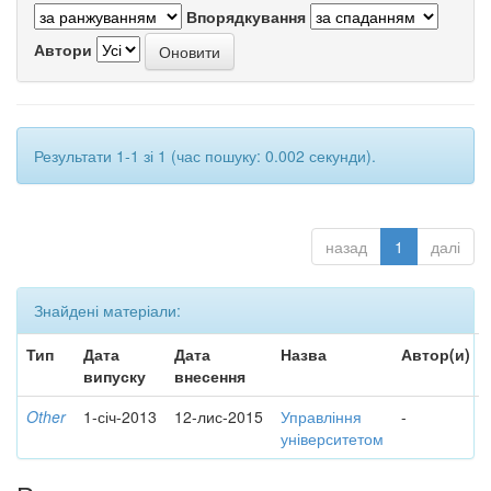
Впорядкування
Автори
Результати 1-1 зі 1 (час пошуку: 0.002 секунди).
назад
1
далі
Знайдені матеріали:
Тип
Дата
Дата
Назва
Автор(и)
випуску
внесення
Other
1-січ-2013
12-лис-2015
Управління
-
університетом