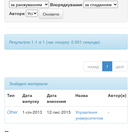
Впорядкування
Автори
Результати 1-1 зі 1 (час пошуку: 0.001 секунди).
назад
1
далі
Знайдені матеріали:
Тип
Дата
Дата
Назва
Автор(и)
випуску
внесення
Other
1-січ-2013
12-лис-2015
Управління
-
університетом