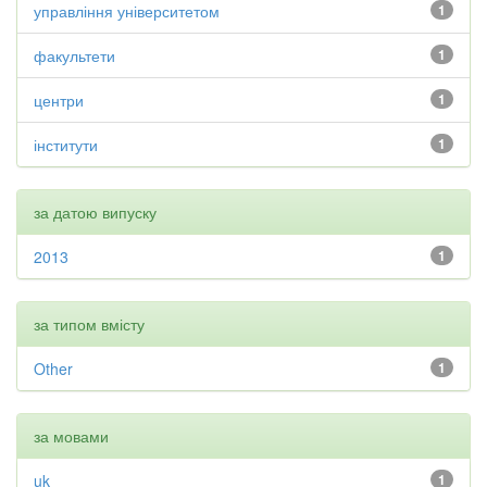
управління університетом
1
факультети
1
центри
1
інститути
1
за датою випуску
2013
1
за типом вмісту
Other
1
за мовами
uk
1