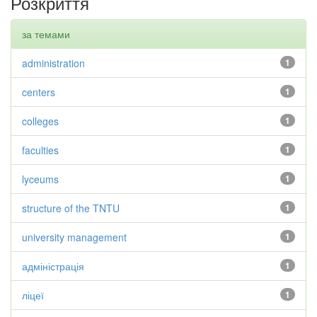
Розкриття
за темами
administration
1
centers
1
colleges
1
faculties
1
lyceums
1
structure of the TNTU
1
university management
1
адміністрація
1
ліцеї
1