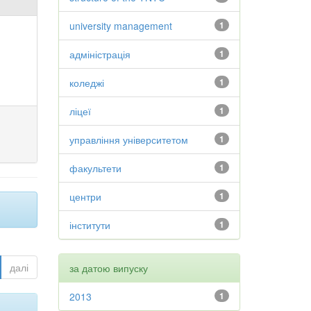
university management
1
адміністрація
1
коледжі
1
ліцеї
1
управління університетом
1
факультети
1
центри
1
інститути
1
далі
за датою випуску
2013
1