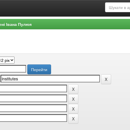
ені Івана Пулюя