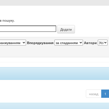
в пошуку.
Впорядкування
Автори
назад
1