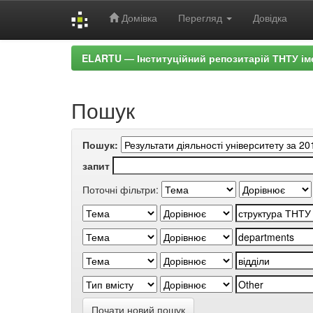
Домівка
Перегляд
Довідка
Skip
ELARTU — Інституційний репозитарій ТНТУ ім
navigation
Пошук
Пошук:
запит
Поточні фільтри:
Почати новий пошук