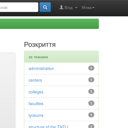
Вхід:
Мова
Розкриття
за темами
administration
1
centers
1
colleges
1
faculties
1
lyceums
1
structure of the TNTU
1