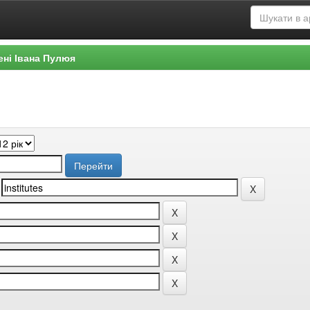
ені Івана Пулюя