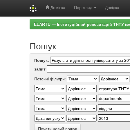
Домівка
Перегляд
Довідка
Skip
ELARTU — Інституційний репозитарій ТНТУ ім
navigation
Пошук
Пошук:
запит
Поточні фільтри:
Почати новий пошук