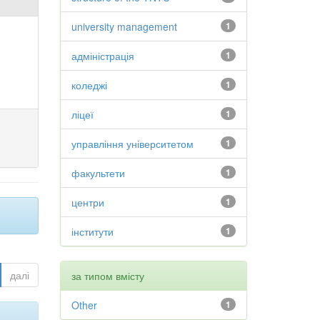
university management
1
адміністрація
1
коледжі
1
ліцеї
1
управління університетом
1
факультети
1
центри
1
інститути
1
далі
за типом вмісту
Other
1