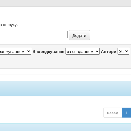
в пошуку.
Впорядкування
Автори
назад
1