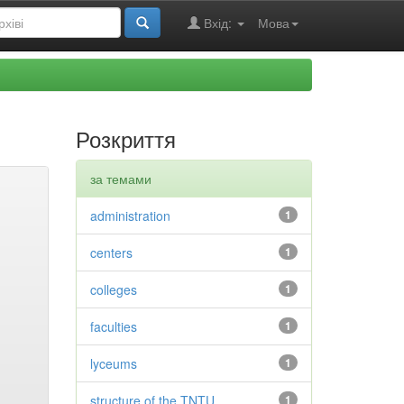
Вхід:
Мова
Розкриття
за темами
administration
1
centers
1
colleges
1
faculties
1
lyceums
1
structure of the TNTU
1