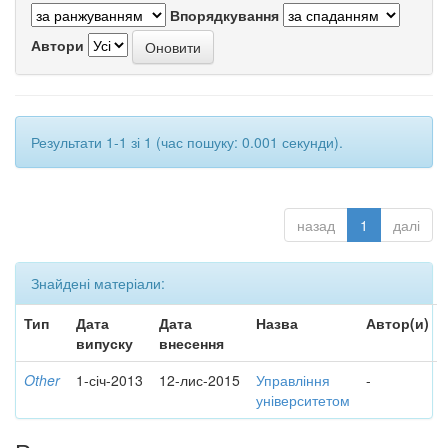
Впорядкування
Автори
Результати 1-1 зі 1 (час пошуку: 0.001 секунди).
назад
1
далі
Знайдені матеріали:
Тип
Дата
Дата
Назва
Автор(и)
випуску
внесення
Other
1-січ-2013
12-лис-2015
Управління
-
університетом