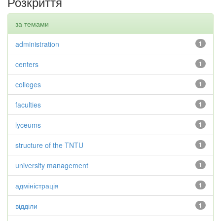
Розкриття
за темами
administration
1
centers
1
colleges
1
faculties
1
lyceums
1
structure of the TNTU
1
university management
1
адміністрація
1
відділи
1