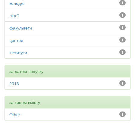
коледжі
1
ліцеї
1
факультети
1
центри
1
інститути
1
за датою випуску
2013
1
за типом вмісту
Other
1