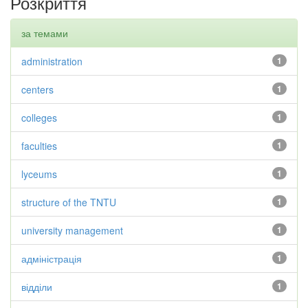
Розкриття
за темами
administration
1
centers
1
colleges
1
faculties
1
lyceums
1
structure of the TNTU
1
university management
1
адміністрація
1
відділи
1