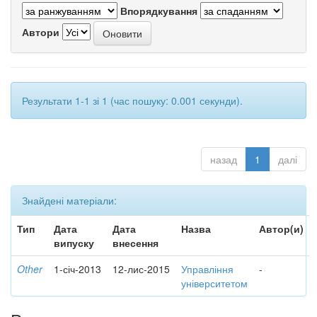
Впорядкування
Автори
Результати 1-1 зі 1 (час пошуку: 0.001 секунди).
назад
1
далі
Знайдені матеріали:
Тип
Дата
Дата
Назва
Автор(и)
випуску
внесення
Other
1-січ-2013
12-лис-2015
Управління
-
університетом