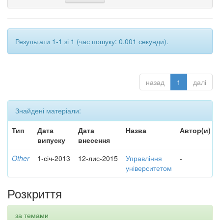
Результати 1-1 зі 1 (час пошуку: 0.001 секунди).
назад
1
далі
Знайдені матеріали:
Тип
Дата
Дата
Назва
Автор(и)
випуску
внесення
Other
1-січ-2013
12-лис-2015
Управління
-
університетом
Розкриття
за темами