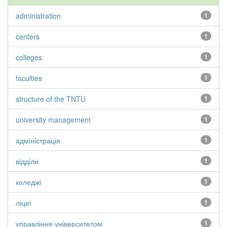
administration
1
centers
1
colleges
1
faculties
1
structure of the TNTU
1
university management
1
адміністрація
1
відділи
1
коледжі
1
ліцеї
1
управління університетом
1