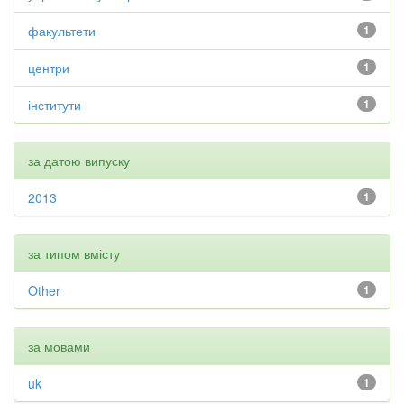
факультети
1
центри
1
інститути
1
за датою випуску
2013
1
за типом вмісту
Other
1
за мовами
uk
1