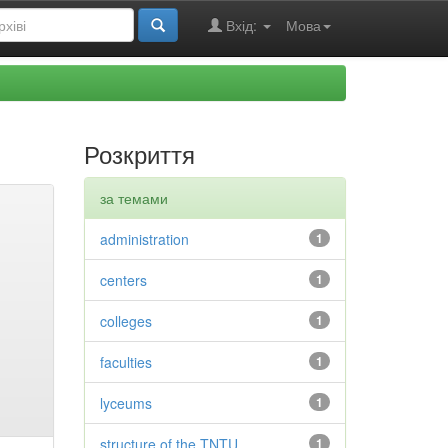
Вхід:
Мова
Розкриття
за темами
administration
1
centers
1
colleges
1
faculties
1
lyceums
1
structure of the TNTU
1