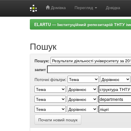
Домівка
Перегляд
Довідка
Skip
ELARTU — Інституційний репозитарій ТНТУ ім
navigation
Пошук
Пошук:
запит
Поточні фільтри:
Почати новий пошук