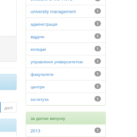
university management
1
адміністрація
1
відділи
1
коледжі
1
управління університетом
1
факультети
1
центри
1
інститути
1
далі
за датою випуску
2013
1