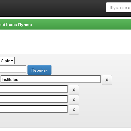
ені Івана Пулюя