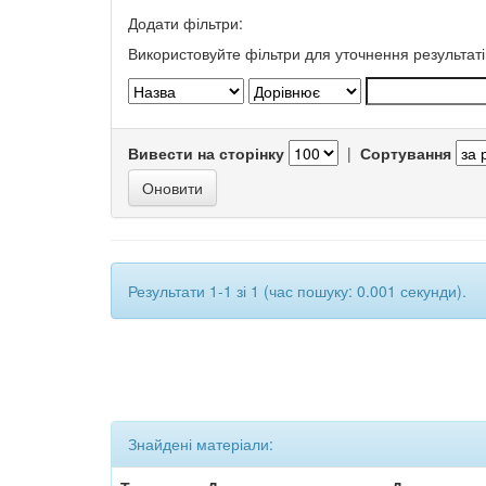
Додати фільтри:
Використовуйте фільтри для уточнення результаті
Вивести на сторінку
|
Сортування
Результати 1-1 зі 1 (час пошуку: 0.001 секунди).
Знайдені матеріали: