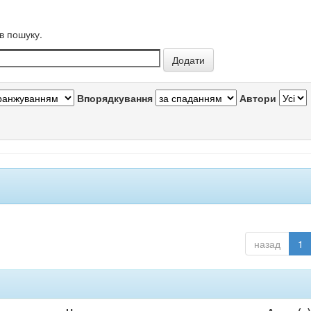
в пошуку.
Впорядкування
Автори
назад
1