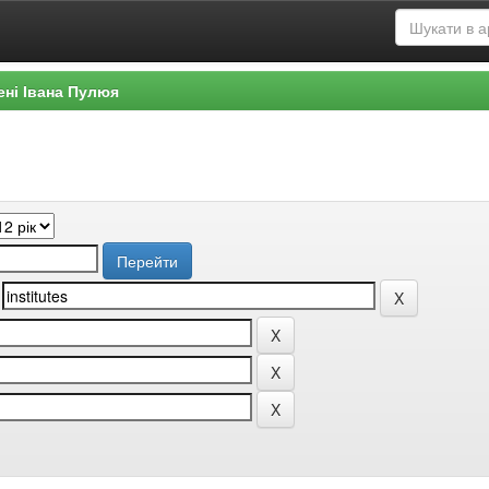
ені Івана Пулюя