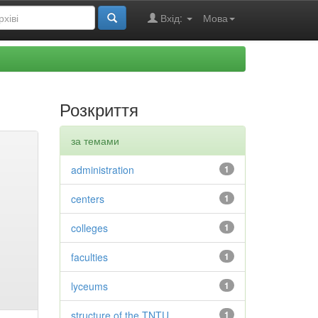
Вхід:
Мова
Розкриття
за темами
administration
1
centers
1
colleges
1
faculties
1
lyceums
1
structure of the TNTU
1