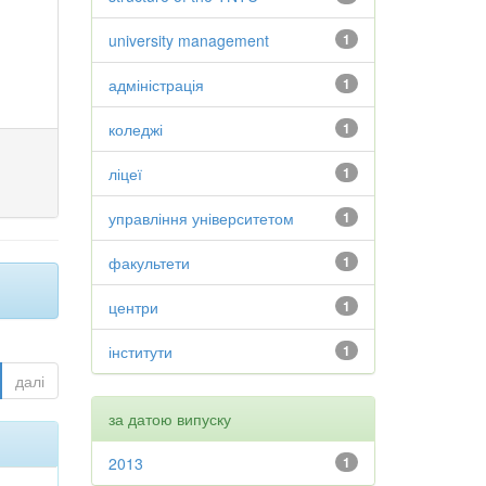
university management
1
адміністрація
1
коледжі
1
ліцеї
1
управління університетом
1
факультети
1
центри
1
інститути
1
далі
за датою випуску
2013
1