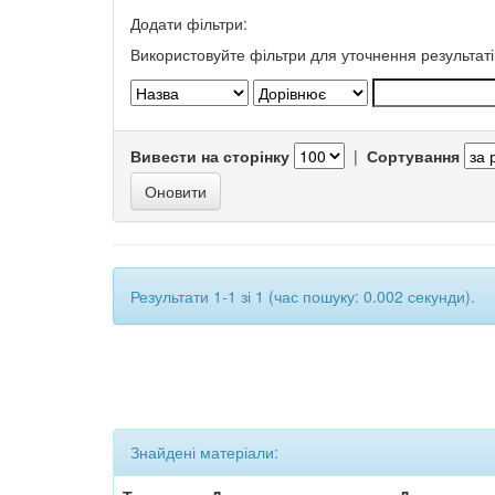
Додати фільтри:
Використовуйте фільтри для уточнення результаті
Вивести на сторінку
|
Сортування
Результати 1-1 зі 1 (час пошуку: 0.002 секунди).
Знайдені матеріали: