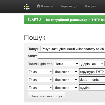
Домівка
Перегляд
Довідка
Skip
ELARTU — Інституційний репозитарій ТНТУ ім
navigation
Пошук
Пошук:
запит
Поточні фільтри:
Почати новий пошук