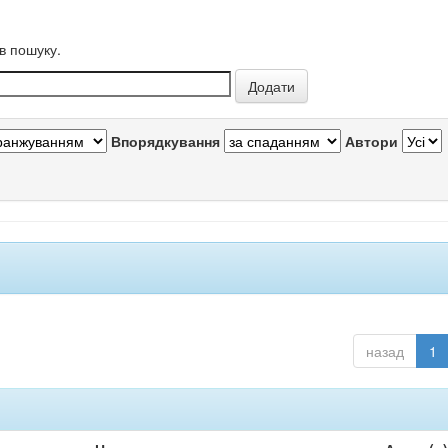
в пошуку.
Впорядкування
Автори
назад
1